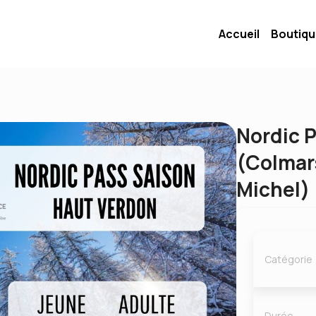
Accueil
Boutiq
Nordic 
(Colmars
Michel)
Catégorie
Durée