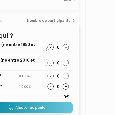
ts
Nombre de participants :
0
qui ?
 (né entre 1950 et
110,00
-
0
+
€
(né entre 2010 et
110,00
-
0
+
€
*
-
0
+
110,00 €
e*
-
0
+
110,00 €
L
0€
Ajouter au panier